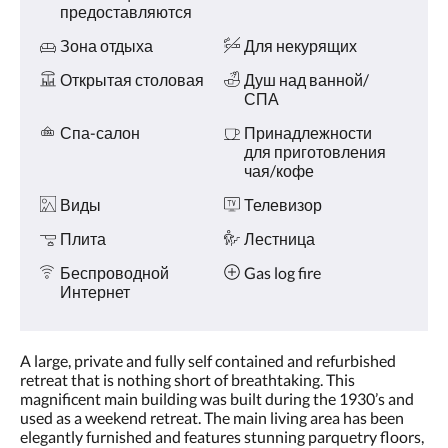
предоставляются
Зона отдыха
Для некурящих
Открытая столовая
Душ над ванной/
СПА
Спа-салон
Принадлежности
для приготовления
чая/кофе
Виды
Телевизор
Плита
Лестница
Беспроводной
Gas log fire
Интернет
A large, private and fully self contained and refurbished
retreat that is nothing short of breathtaking. This
magnificent main building was built during the 1930’s and
used as a weekend retreat. The main living area has been
elegantly furnished and features stunning parquetry floors,