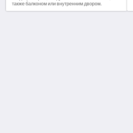
также балконом или внутренним двором.
Arnica Views Luxury Retreat
10 Observatory Rd
Mt Dandenong VIC 3767
Australia
+61 3 9751 0610
stay@arnicaviews.com.au
Социальные сети
Useful Information
Terms and Conditions