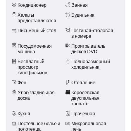
и услуги
Кондиционер
Ванная
Халаты
Будильник
предоставляются
Письменный стол
Гостиная-столовая
в номере
Посудомоечная
Проигрыватель
машина
дисков DVD
Бесплатный
Полноразмерный
просмотр
холодильник
кинофильмов
Фен
Отопление
Утюг/гладильная
Королевская
доска
двуспальная
кровать
Кухня
Прачечная
Постельное белье и
Микроволновая
полотенца
печь