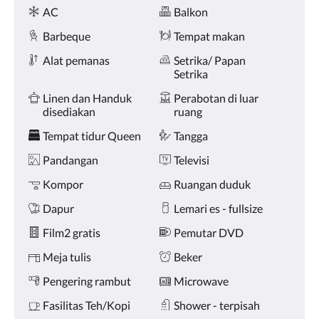
Fasilitas
dan
AC
Balkon
sebelumnya.
Barbeque
Tempat makan
Alat pemanas
Setrika/ Papan
Setrika
Linen dan Handuk
Perabotan di luar
disediakan
ruang
Tempat tidur Queen
Tangga
Pandangan
Televisi
Kompor
Ruangan duduk
Dapur
Lemari es - fullsize
Film2 gratis
Pemutar DVD
Meja tulis
Beker
Pengering rambut
Microwave
Fasilitas Teh/Kopi
Shower - terpisah