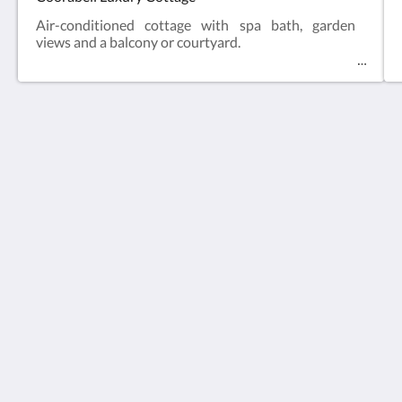
Air-conditioned cottage with spa bath, garden
views and a balcony or courtyard.
Arnica Views Luxury Retreat
10 Observatory Rd
Mt Dandenong VIC 3767
Australia
+61 3 9751 0610
stay@arnicaviews.com.au
Media Sosial